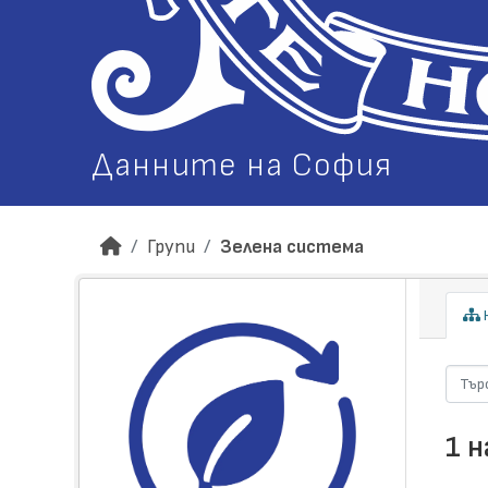
Данните на София
Групи
Зелена система
Н
1 