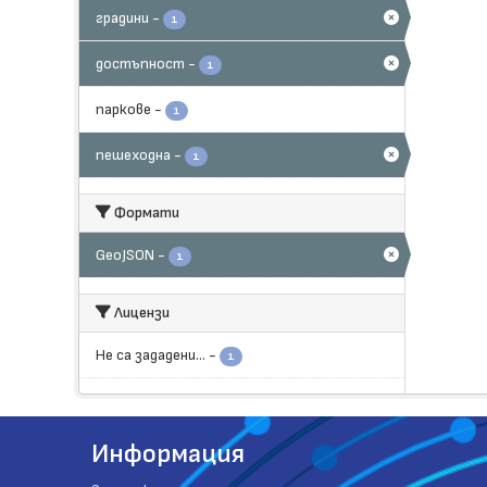
градини
-
1
достъпност
-
1
паркове
-
1
пешеходна
-
1
Формати
GeoJSON
-
1
Лицензи
Не са зададени...
-
1
Информация