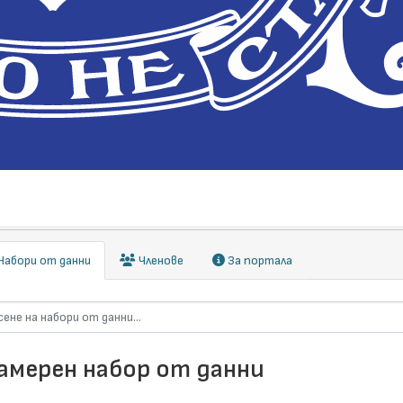
абори от данни
Членове
За портала
намерен набор от данни