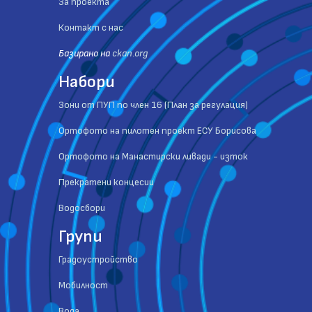
За проекта
Контакт с нас
Базиранo на
ckan.org
Набори
Зони от ПУП по член 16 (План за регулация)
Ортофото на пилотен проект ЕСУ Борисова
Ортофото на Манастирски ливади - изток
Прекратени концесии
Водосбори
Групи
Градоустройство
Мобилност
Вода