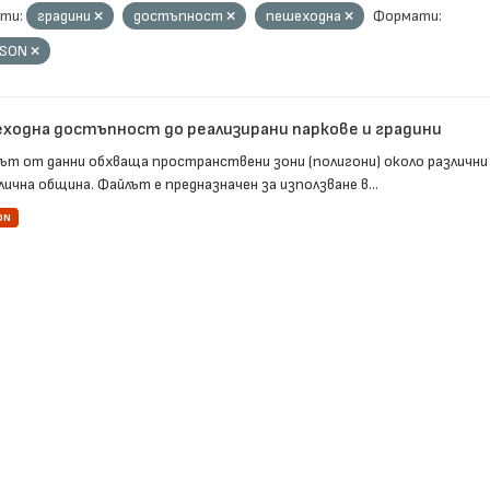
ти:
градини
достъпност
пешеходна
Формати:
JSON
ходна достъпност до реализирани паркове и градини
ът от данни обхваща пространствени зони (полигони) около различни
ична община. Файлът е предназначен за използване в...
ON