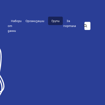
Набори
Организации
Групи
За
от
портала
данни