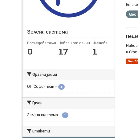
Етике
Geo
Зелена система
Пеше
Последователи
Набори от данни
Членове
Набор
0
17
1
и Стол
GeoJS
Организации
ОП Софияплан
-
1
Групи
Зелена система
-
1
Етикети