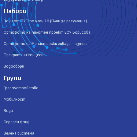
Набори
Зони от ПУП по член 16 (План за регулация)
Ортофото на пилотен проект ЕСУ Борисова
Ортофото на Манастирски ливади - изток
Прекратени концесии
Водосбори
Групи
Градоустройство
Мобилност
Вода
Сграден фонд
Зелена система