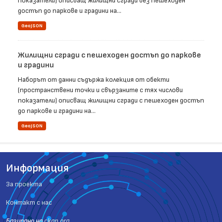
показатели) описващ жилищни сгради без пешеходен
достъп до паркове и градини на...
GeoJSON
Жилищни сгради с пешеходен достъп до паркове
и градини
Наборът от данни съдържа колекция от обекти
(пространствени точки и свързаните с тях числови
показатели) описващ жилищни сгради с пешеходен достъп
до паркове и градини на...
GeoJSON
Информация
За проекта
Контакт с нас
Базиранo на
ckan.org