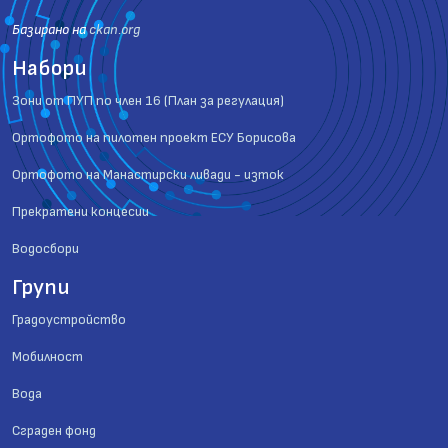
Базиранo на
ckan.org
Набори
Зони от ПУП по член 16 (План за регулация)
Ортофото на пилотен проект ЕСУ Борисова
Ортофото на Манастирски ливади - изток
Прекратени концесии
Водосбори
Групи
Градоустройство
Мобилност
Вода
Сграден фонд