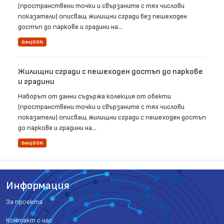
(пространствени точки и свързаните с тях числови
показатели) описващ жилищни сгради без пешеходен
достъп до паркове и градини на...
GeoJSON
Жилищни сгради с пешеходен достъп до паркове
и градини
Наборът от данни съдържа колекция от обекти
(пространствени точки и свързаните с тях числови
показатели) описващ жилищни сгради с пешеходен достъп
до паркове и градини на...
GeoJSON
Информация
За проекта
Контакт с нас