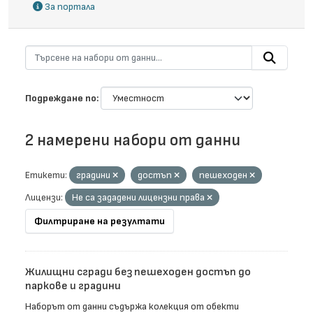
За портала
Подреждане по
2 намерени набори от данни
Етикети:
градини
достъп
пешеходен
Лицензи:
Не са зададени лицензни права
Филтриране на резултати
Жилищни сгради без пешеходен достъп до
паркове и градини
Наборът от данни съдържа колекция от обекти