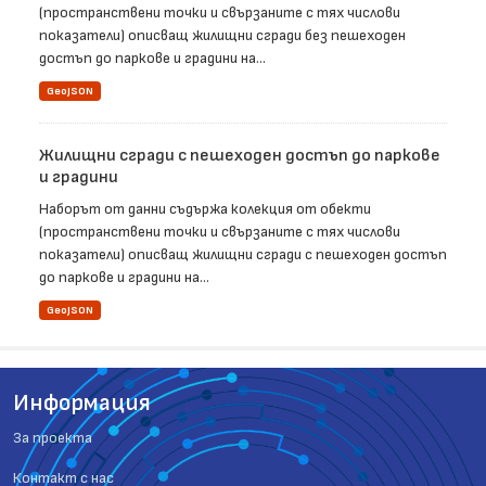
(пространствени точки и свързаните с тях числови
показатели) описващ жилищни сгради без пешеходен
достъп до паркове и градини на...
GeoJSON
Жилищни сгради с пешеходен достъп до паркове
и градини
Наборът от данни съдържа колекция от обекти
(пространствени точки и свързаните с тях числови
показатели) описващ жилищни сгради с пешеходен достъп
до паркове и градини на...
GeoJSON
Информация
За проекта
Контакт с нас