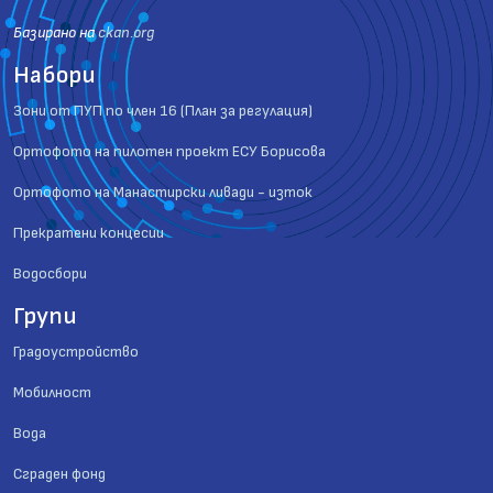
Базиранo на
ckan.org
Набори
Зони от ПУП по член 16 (План за регулация)
Ортофото на пилотен проект ЕСУ Борисова
Ортофото на Манастирски ливади - изток
Прекратени концесии
Водосбори
Групи
Градоустройство
Мобилност
Вода
Сграден фонд