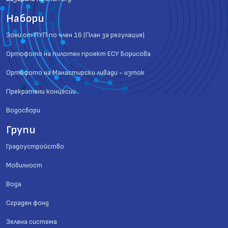
Набори
Зони от ПУП по член 16 (План за регулация)
Ортофото на пилотен проект ЕСУ Борисова
Ортофото на Манастирски ливади - изток
Прекратени концесии
Водосбори
Групи
Градоустройство
Мобилност
Вода
Сграден фонд
Зелена система