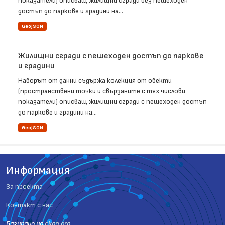
показатели) описващ жилищни сгради без пешеходен
достъп до паркове и градини на...
GeoJSON
Жилищни сгради с пешеходен достъп до паркове
и градини
Наборът от данни съдържа колекция от обекти
(пространствени точки и свързаните с тях числови
показатели) описващ жилищни сгради с пешеходен достъп
до паркове и градини на...
GeoJSON
Информация
За проекта
Контакт с нас
Базиранo на
ckan.org