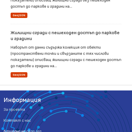
показатели) описващ жилищни сгради без пешеходен
достъп до паркове и градини на...
GeoJSON
Жилищни сгради с пешеходен достъп до паркове
и градини
Наборът от данни съдържа колекция от обекти
(пространствени точки и свързаните с тях числови
показатели) описващ жилищни сгради с пешеходен достъп
до паркове и градини на...
GeoJSON
Информация
За проекта
Контакт с нас
Базиранo на
ckan.org