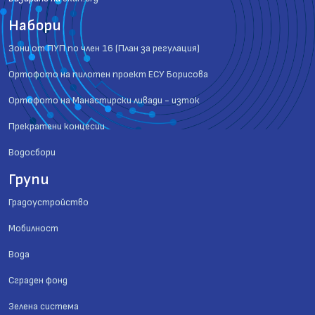
Набори
Зони от ПУП по член 16 (План за регулация)
Ортофото на пилотен проект ЕСУ Борисова
Ортофото на Манастирски ливади - изток
Прекратени концесии
Водосбори
Групи
Градоустройство
Мобилност
Вода
Сграден фонд
Зелена система