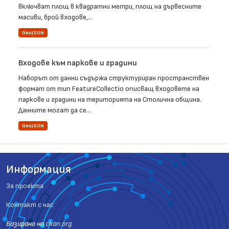
включват площ в квадратни метри, площ на дървесните
масиви, брой входове,...
GeoJSON
Входове към паркове и градини
Наборът от данни съдържа структуриран пространствен
формат от тип FeatureCollectio описващ входовете на
паркове и градини на територията на Столична община.
Данните могат да се...
GeoJSON
Информация
За проекта
Контакт с нас
Базиранo на
ckan.org