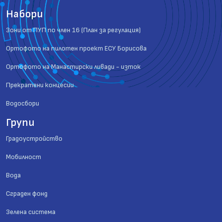
Набори
Зони от ПУП по член 16 (План за регулация)
Ортофото на пилотен проект ЕСУ Борисова
Ортофото на Манастирски ливади - изток
Прекратени концесии
Водосбори
Групи
Градоустройство
Мобилност
Вода
Сграден фонд
Зелена система