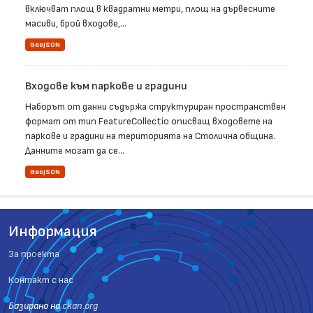
включват площ в квадратни метри, площ на дървесните
масиви, брой входове,...
GeoJSON
Входове към паркове и градини
Наборът от данни съдържа структуриран пространствен
формат от тип FeatureCollectio описващ входовете на
паркове и градини на територията на Столична община.
Данните могат да се...
GeoJSON
Информация
За проекта
Контакт с нас
Базиранo на
ckan.org