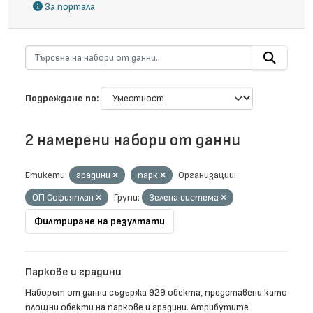
За портала
Подреждане по
2 намерени набори от данни
Етикети:
градини
парк
Организации:
ОП Софияплан
Групи:
Зелена система
Филтриране на резултати
Паркове и градини
Наборът от данни съдържа 929 обекта, представени като
площни обекти на паркове и градини. Атрибутите