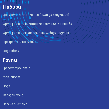
Набори
Зони от ПУП по член 16 (План за регулация)
Ортофото на пилотен проект ЕСУ Борисова
Ортофото на Манастирски ливади - изток
Прекратени концесии
Водосбори
Групи
Градоустройство
Мобилност
Вода
Сграден фонд
Зелена система