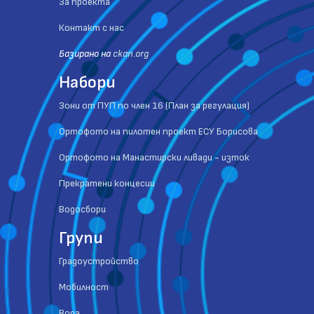
За проекта
Контакт с нас
Базиранo на
ckan.org
Набори
Зони от ПУП по член 16 (План за регулация)
Ортофото на пилотен проект ЕСУ Борисова
Ортофото на Манастирски ливади - изток
Прекратени концесии
Водосбори
Групи
Градоустройство
Мобилност
Вода