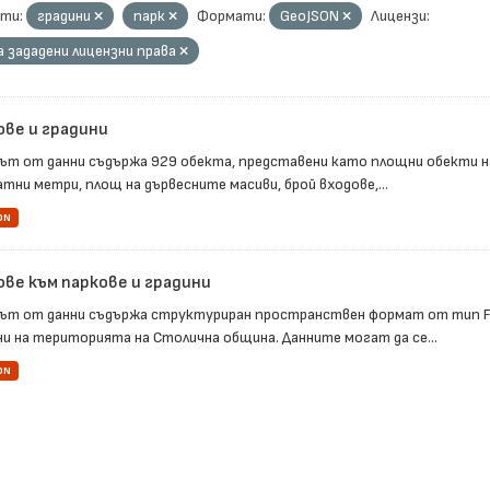
ти:
градини
парк
Формати:
GeoJSON
Лицензи:
а зададени лицензни права
ове и градини
ът от данни съдържа 929 обекта, представени като площни обекти н
тни метри, площ на дървесните масиви, брой входове,...
ON
ове към паркове и градини
ът от данни съдържа структуриран пространствен формат от тип Fea
ни на територията на Столична община. Данните могат да се...
ON