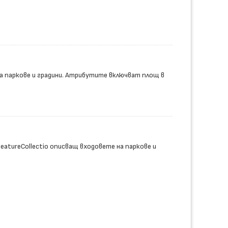
а паркове и градини. Атрибутите включват площ в
tureCollectio описващ входовете на паркове и