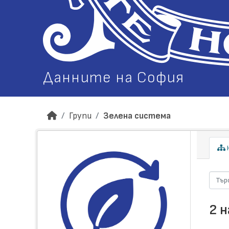
Данните на София
Групи
Зелена система
Н
2 