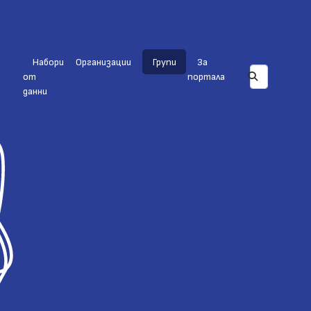
Набори
Организации
Групи
За
от
портала
данни