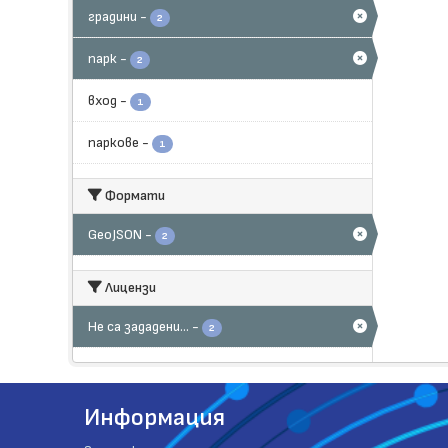
градини
-
2
парк
-
2
вход
-
1
паркове
-
1
Формати
GeoJSON
-
2
Лицензи
Не са зададени...
-
2
Информация