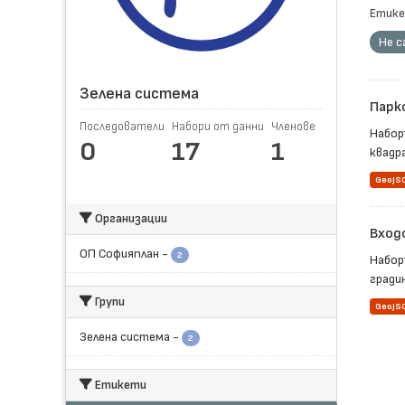
Етике
Не с
Зелена система
Парк
Последователи
Набори от данни
Членове
Набор
0
17
1
квадра
GeoJS
Организации
Вход
ОП Софияплан
-
2
Набор
гради
Групи
GeoJS
Зелена система
-
2
Етикети