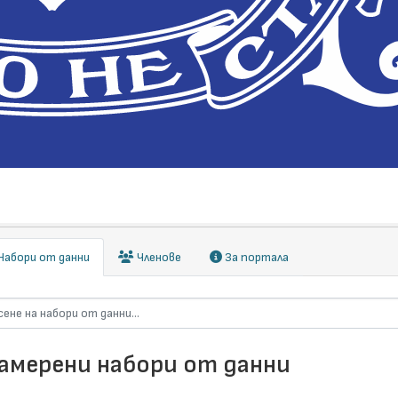
абори от данни
Членове
За портала
намерени набори от данни