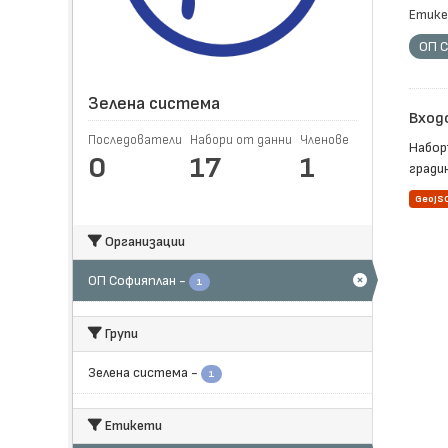
Етике
ОП 
Зелена система
Вход
Последователи
Набори от данни
Членове
Набор
0
17
1
гради
GeoJS
Организации
ОП Софияплан
-
1
Групи
Зелена система
-
1
Етикети