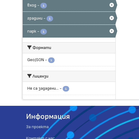
вход
-
1
градини
-
1
парк
-
1
Формати
GeoJSON
-
1
Лицензи
Не са зададени...
-
1
Информация
За проекта
Контакт с нас