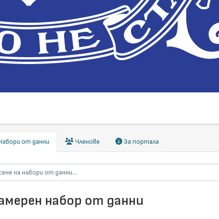
абори от данни
Членове
За портала
намерен набор от данни