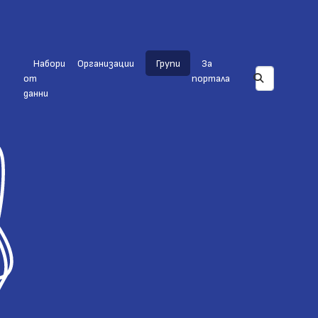
Набори
Организации
Групи
За
от
портала
данни