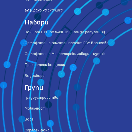
Базиранo на
ckan.org
Набори
Зони от ПУП по член 16 (План за регулация)
Ортофото на пилотен проект ЕСУ Борисова
Ортофото на Манастирски ливади - изток
Прекратени концесии
Водосбори
Групи
Градоустройство
Мобилност
Вода
Сграден фонд