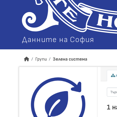
Данните на София
Групи
Зелена система
Н
1 