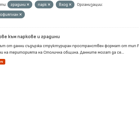
ти:
градини
парк
вход
Организации:
Софияплан
ове към паркове и градини
ът от данни съдържа структуриран пространствен формат от тип Fea
ни на територията на Столична община. Данните могат да се...
ON