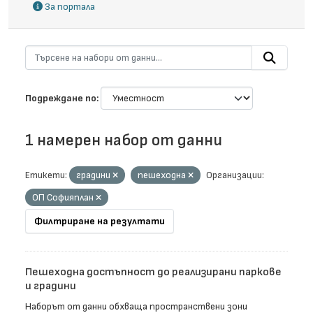
За портала
Подреждане по
1 намерен набор от данни
Етикети:
градини
пешеходна
Организации:
ОП Софияплан
Филтриране на резултати
Пешеходна достъпност до реализирани паркове
и градини
Наборът от данни обхваща пространствени зони