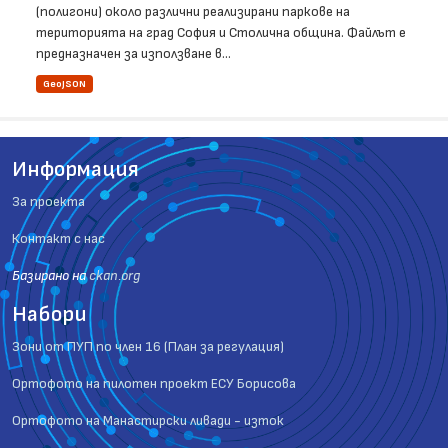
(полигони) около различни реализирани паркове на
територията на град София и Столична община. Файлът е
предназначен за използване в...
GeoJSON
Информация
За проекта
Контакт с нас
Базиранo на
ckan.org
Набори
Зони от ПУП по член 16 (План за регулация)
Ортофото на пилотен проект ЕСУ Борисова
Ортофото на Манастирски ливади - изток