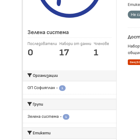
Етике
Не с
Зелена система
Достъ
Последователи
Набори от данни
Членове
Набор
0
17
1
общин
GeoJS
Организации
ОП Софияплан
-
1
Групи
Зелена система
-
1
Етикети