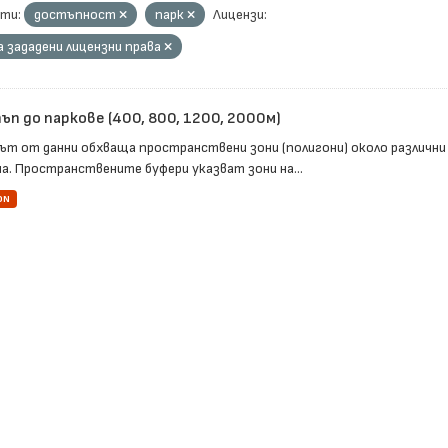
ти:
достъпност
парк
Лицензи:
а зададени лицензни права
п до паркове (400, 800, 1200, 2000м)
ът от данни обхваща пространствени зони (полигони) около различни
а. Пространствените буфери указват зони на...
ON