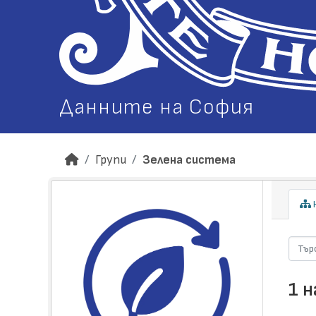
Данните на София
Групи
Зелена система
Н
1 