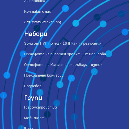
За проекта
Контакт с нас
Базиранo на
ckan.org
Набори
Зони от ПУП по член 16 (План за регулация)
Ортофото на пилотен проект ЕСУ Борисова
Ортофото на Манастирски ливади - изток
Прекратени концесии
Водосбори
Групи
Градоустройство
Мобилност
Вода