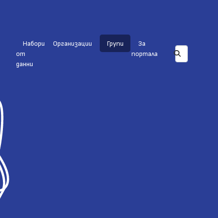
Набори
Организации
Групи
За
от
портала
данни