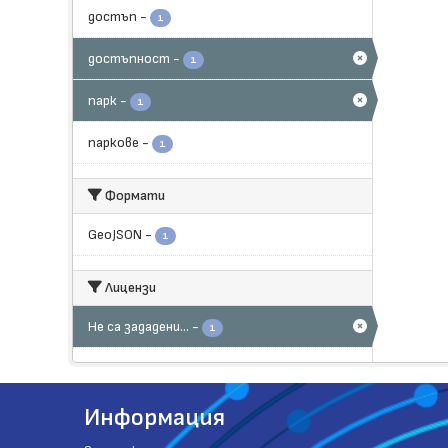
достъп
-
1
достъпност
-
1
парк
-
1
паркове
-
1
Формати
GeoJSON
-
1
Лицензи
Не са зададени...
-
1
Информация