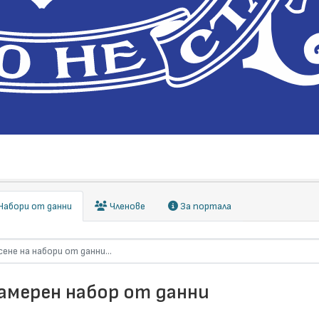
абори от данни
Членове
За портала
намерен набор от данни