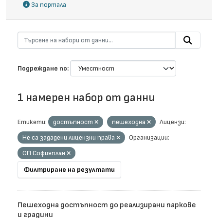
За портала
Подреждане по
1 намерен набор от данни
Етикети:
достъпност
пешеходна
Лицензи:
Не са зададени лицензни права
Организации:
ОП Софияплан
Филтриране на резултати
Пешеходна достъпност до реализирани паркове
и градини