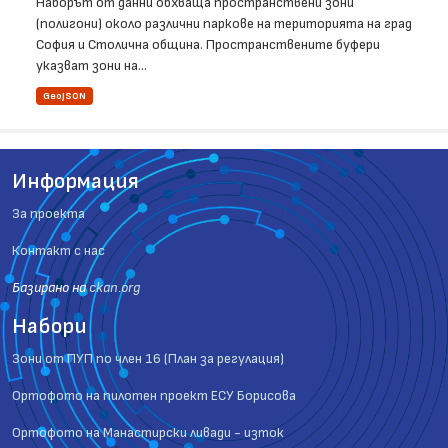
Наборът от данни обхваща пространствени зони
(полигони) около различни паркове на територията на град
София и Столична община. Пространствените буфери
указват зони на...
GeoJSON
Информация
За проекта
Контакт с нас
Базиранo на
ckan.org
Набори
Зони от ПУП по член 16 (План за регулация)
Ортофото на пилотен проект ЕСУ Борисова
Ортофото на Манастирски ливади - изток