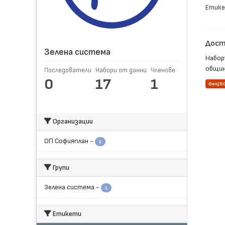
Етике
Достъ
Зелена система
Набор
общин
Последователи
Набори от данни
Членове
0
17
1
GeoJS
Организации
ОП Софияплан
-
1
Групи
Зелена система
-
1
Етикети