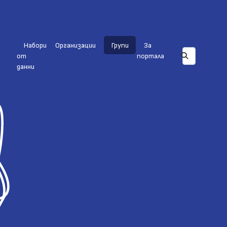
Набори
Организации
Групи
За
от
портала
данни