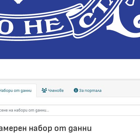
абори от данни
Членове
За портала
намерен набор от данни