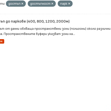
ти:
достъп
достъпност
парк
п до паркове (400, 800, 1200, 2000м)
ът от данни обхваща пространствени зони (полигони) около различни
а. Пространствените буфери указват зони на...
ON