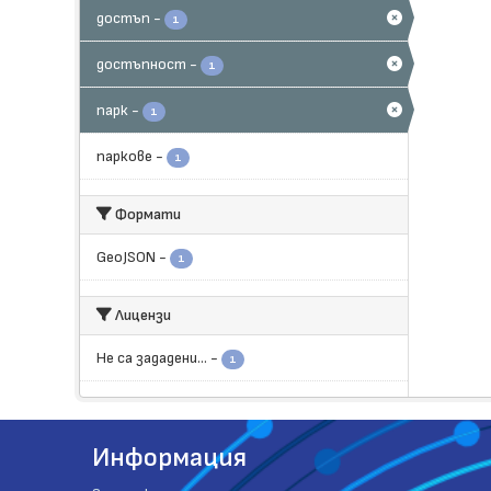
достъп
-
1
достъпност
-
1
парк
-
1
паркове
-
1
Формати
GeoJSON
-
1
Лицензи
Не са зададени...
-
1
Информация