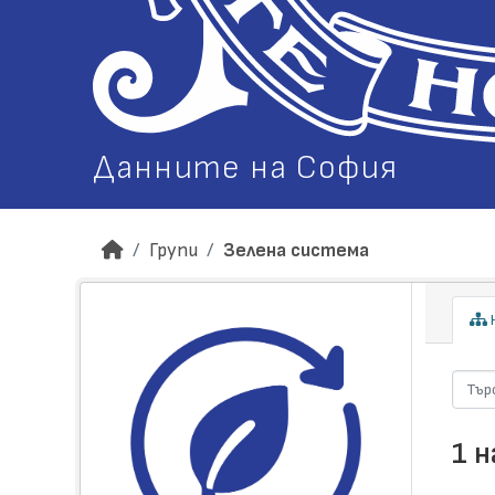
Данните на София
Групи
Зелена система
Н
1 