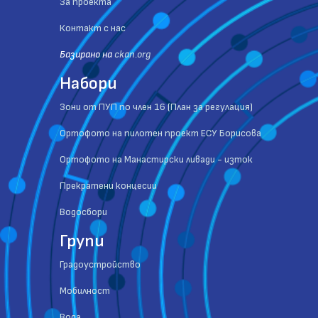
За проекта
Контакт с нас
Базиранo на
ckan.org
Набори
Зони от ПУП по член 16 (План за регулация)
Ортофото на пилотен проект ЕСУ Борисова
Ортофото на Манастирски ливади - изток
Прекратени концесии
Водосбори
Групи
Градоустройство
Мобилност
Вода