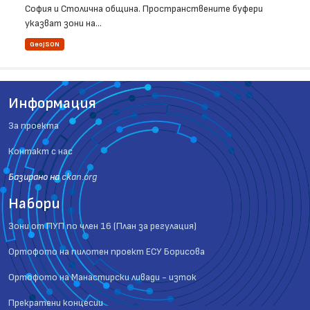
София и Столична община. Пространствените буфери
указват зони на...
GeoJSON
Информация
За проекта
Контакт с нас
Базиранo на
ckan.org
Набори
Зони от ПУП по член 16 (План за регулация)
Ортофото на пилотен проект ЕСУ Борисова
Ортофото на Манастирски ливади - изток
Прекратени концесии