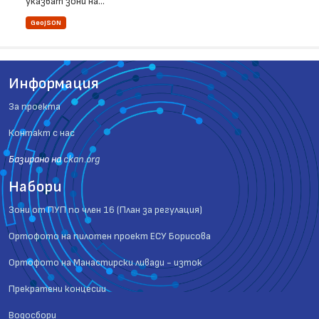
указват зони на...
GeoJSON
Информация
За проекта
Контакт с нас
Базиранo на
ckan.org
Набори
Зони от ПУП по член 16 (План за регулация)
Ортофото на пилотен проект ЕСУ Борисова
Ортофото на Манастирски ливади - изток
Прекратени концесии
Водосбори