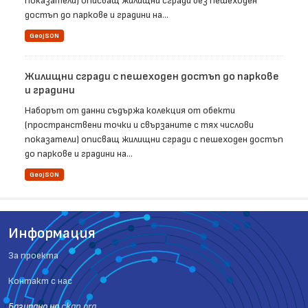
показатели) описващ жилищни сгради без пешеходен
достъп до паркове и градини на...
GeoJSON
Жилищни сгради с пешеходен достъп до паркове
и градини
Наборът от данни съдържа колекция от обекти
(пространствени точки и свързаните с тях числови
показатели) описващ жилищни сгради с пешеходен достъп
до паркове и градини на...
GeoJSON
Информация
За проекта
Контакт с нас
Базиранo на
ckan.org