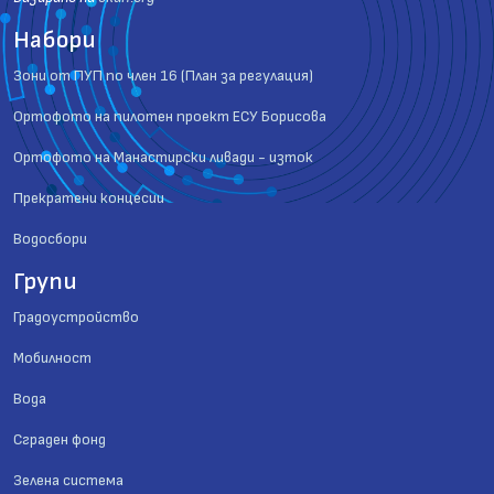
Набори
Зони от ПУП по член 16 (План за регулация)
Ортофото на пилотен проект ЕСУ Борисова
Ортофото на Манастирски ливади - изток
Прекратени концесии
Водосбори
Групи
Градоустройство
Мобилност
Вода
Сграден фонд
Зелена система