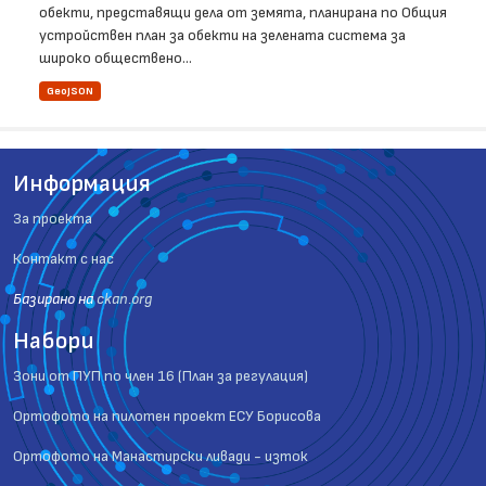
обекти, представящи дела от земята, планирана по Общия
устройствен план за обекти на зелената система за
широко обществено...
GeoJSON
Информация
За проекта
Контакт с нас
Базиранo на
ckan.org
Набори
Зони от ПУП по член 16 (План за регулация)
Ортофото на пилотен проект ЕСУ Борисова
Ортофото на Манастирски ливади - изток