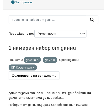
За портала
Подреждане по
1 намерен набор от данни
Етикети:
зелена
земя
Организации:
ОП Софияплан
Филтриране на резултати
Дял от земята, планирана по ОУП за обекти на
зелената система за широко...
Наборът от данни съдържа 564 обекта тип площни