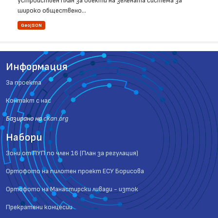
устройствен план за обекти на зелената система за
широко обществено...
GeoJSON
Информация
За проекта
Контакт с нас
Базиранo на
ckan.org
Набори
Зони от ПУП по член 16 (План за регулация)
Ортофото на пилотен проект ЕСУ Борисова
Ортофото на Манастирски ливади - изток
Прекратени концесии