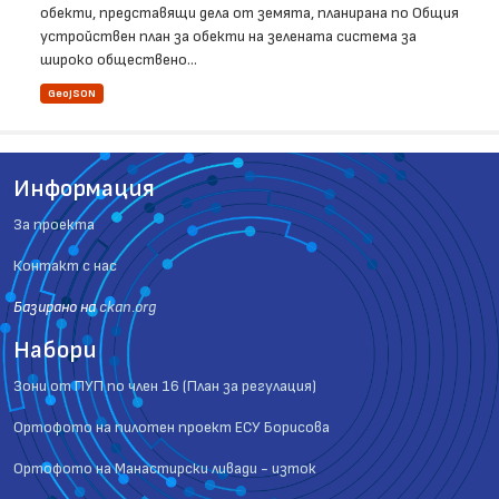
обекти, представящи дела от земята, планирана по Общия
устройствен план за обекти на зелената система за
широко обществено...
GeoJSON
Информация
За проекта
Контакт с нас
Базиранo на
ckan.org
Набори
Зони от ПУП по член 16 (План за регулация)
Ортофото на пилотен проект ЕСУ Борисова
Ортофото на Манастирски ливади - изток