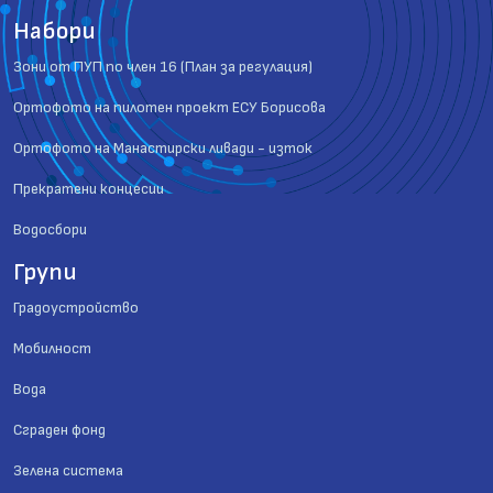
Набори
Зони от ПУП по член 16 (План за регулация)
Ортофото на пилотен проект ЕСУ Борисова
Ортофото на Манастирски ливади - изток
Прекратени концесии
Водосбори
Групи
Градоустройство
Мобилност
Вода
Сграден фонд
Зелена система