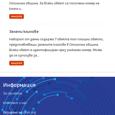
Столична община. За всеки обект са посочени номер на
клина и...
GeoJSON
Зелени клинове
Наборът от данни съдържа 7 обекта тип площни обекти,
представляващи зелените клинове в Столична община.
Всеки обект е идентифициран чрез уникален номер. Може
да се използва за...
GeoJSON
Информация
За проекта
Контакт с нас
Базиранo на
ckan.org