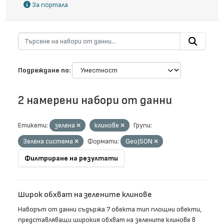
За портала
Подреждане по
2 намерени набори от данни
Етикети:
зелена
клинове
Групи:
Зелена система
Формати:
GeoJSON
Филтриране на резултати
Широк обхват на зелените клинове
Наборът от данни съдържа 7 обекта тип площни обекти,
представляващи широкия обхват на зелените клинове в