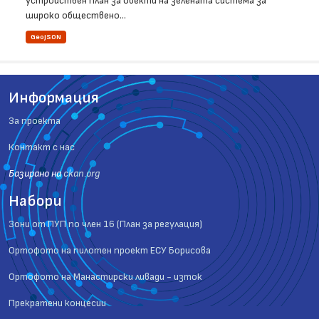
устройствен план за обекти на зелената система за
широко обществено...
GeoJSON
Информация
За проекта
Контакт с нас
Базиранo на
ckan.org
Набори
Зони от ПУП по член 16 (План за регулация)
Ортофото на пилотен проект ЕСУ Борисова
Ортофото на Манастирски ливади - изток
Прекратени концесии