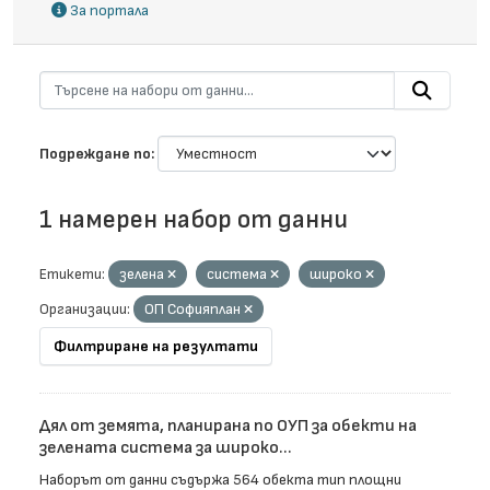
За портала
Подреждане по
1 намерен набор от данни
Етикети:
зелена
система
широко
Организации:
ОП Софияплан
Филтриране на резултати
Дял от земята, планирана по ОУП за обекти на
зелената система за широко...
Наборът от данни съдържа 564 обекта тип площни