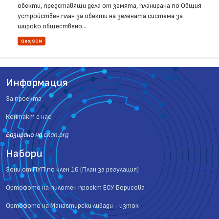
обекти, представящи дела от земята, планирана по Общия
устройствен план за обекти на зелената система за
широко обществено...
GeoJSON
Информация
За проекта
Контакт с нас
Базиранo на
ckan.org
Набори
Зони от ПУП по член 16 (План за регулация)
Ортофото на пилотен проект ЕСУ Борисова
Ортофото на Манастирски ливади - изток