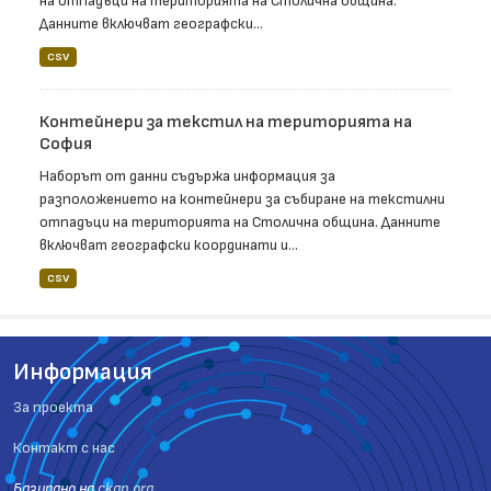
на отпадъци на територията на Столична община.
Данните включват географски...
CSV
Контейнери за текстил на територията на
София
Наборът от данни съдържа информация за
разположението на контейнери за събиране на текстилни
отпадъци на територията на Столична община. Данните
включват географски координати и...
CSV
Информация
За проекта
Контакт с нас
Базиранo на
ckan.org