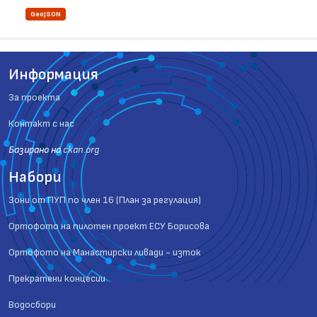
GeoJSON
Информация
За проекта
Контакт с нас
Базиранo на
ckan.org
Набори
Зони от ПУП по член 16 (План за регулация)
Ортофото на пилотен проект ЕСУ Борисова
Ортофото на Манастирски ливади - изток
Прекратени концесии
Водосбори