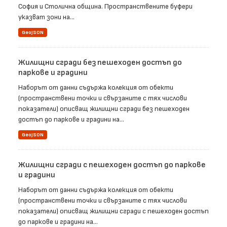
София и Столична община. Пространствените буфери
указват зони на...
GeoJSON
Жилищни сгради без пешеходен достъп до
паркове и градини
Наборът от данни съдържа колекция от обекти
(пространствени точки и свързаните с тях числови
показатели) описващ жилищни сгради без пешеходен
достъп до паркове и градини на...
GeoJSON
Жилищни сгради с пешеходен достъп до паркове
и градини
Наборът от данни съдържа колекция от обекти
(пространствени точки и свързаните с тях числови
показатели) описващ жилищни сгради с пешеходен достъп
до паркове и градини на...