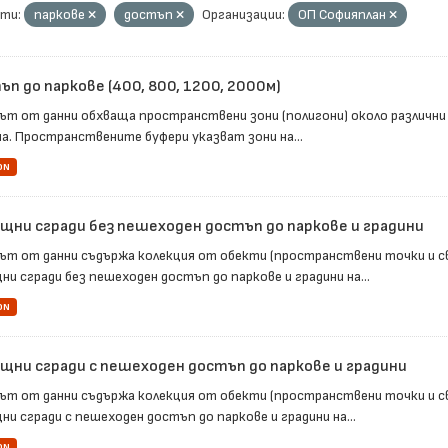
ти:
паркове
достъп
Организации:
ОП Софияплан
п до паркове (400, 800, 1200, 2000м)
ът от данни обхваща пространствени зони (полигони) около различни
а. Пространствените буфери указват зони на...
ON
щни сгради без пешеходен достъп до паркове и градини
ът от данни съдържа колекция от обекти (пространствени точки и с
ни сгради без пешеходен достъп до паркове и градини на...
ON
щни сгради с пешеходен достъп до паркове и градини
ът от данни съдържа колекция от обекти (пространствени точки и с
и сгради с пешеходен достъп до паркове и градини на...
ON