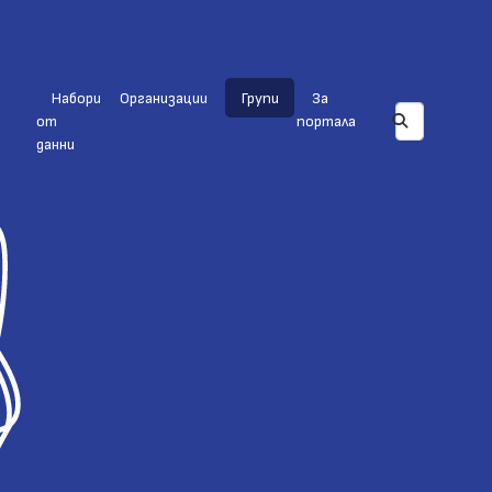
Набори
Организации
Групи
За
от
портала
данни