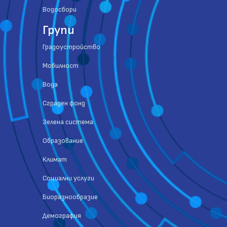
Водосбори
Групи
Градоустройство
Мобилност
Вода
Сграден фонд
Зелена система
Образование
Климат
Социални услуги
Биоразнообразие
Демография