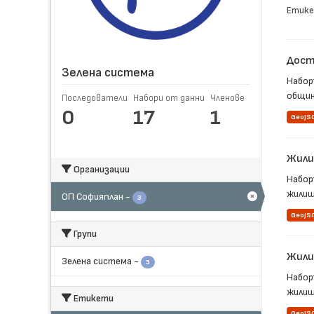
Етике
Достъ
Зелена система
Набор
общин
Последователи
Набори от данни
Членове
0
17
1
GeoJS
Жили
Организации
Набор
жилищ
ОП Софияплан
-
3
GeoJS
Групи
Жили
Зелена система
-
3
Набор
жилищн
Етикети
GeoJS