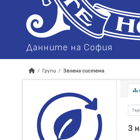
Данните на София
Групи
Зелена система
Н
3 