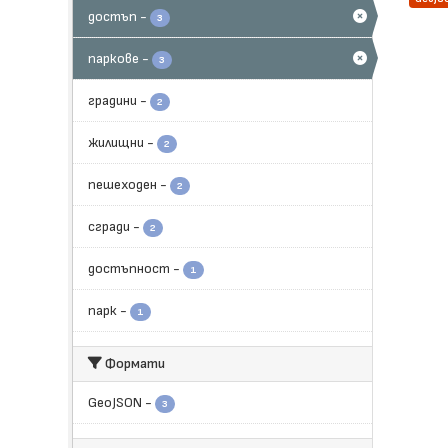
достъп
-
3
паркове
-
3
градини
-
2
жилищни
-
2
пешеходен
-
2
сгради
-
2
достъпност
-
1
парк
-
1
Формати
GeoJSON
-
3