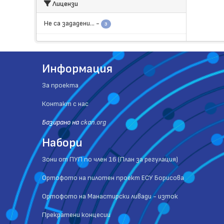
Лицензи
Не са зададени...
-
3
Информация
За проекта
Контакт с нас
Базиранo на
ckan.org
Набори
Зони от ПУП по член 16 (План за регулация)
Ортофото на пилотен проект ЕСУ Борисова
Ортофото на Манастирски ливади - изток
Прекратени концесии