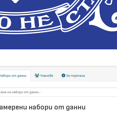
абори от данни
Членове
За портала
намерени набори от данни