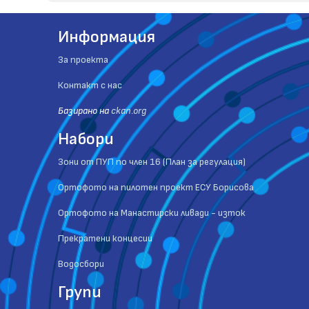
Информация
За проекта
Контакт с нас
Базиранo на
ckan.org
Набори
Зони от ПУП по член 16 (План за регулация)
Ортофото на пилотен проект ЕСУ Борисова
Ортофото на Манастирски ливади - изток
Прекратени концесии
Водосбори
Групи