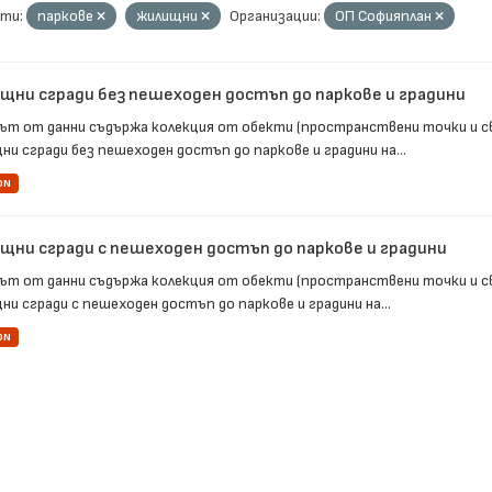
ти:
паркове
жилищни
Организации:
ОП Софияплан
щни сгради без пешеходен достъп до паркове и градини
ът от данни съдържа колекция от обекти (пространствени точки и с
ни сгради без пешеходен достъп до паркове и градини на...
ON
щни сгради с пешеходен достъп до паркове и градини
ът от данни съдържа колекция от обекти (пространствени точки и с
и сгради с пешеходен достъп до паркове и градини на...
ON