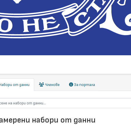
абори от данни
Членове
За портала
намерени набори от данни