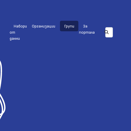
Набори
Организации
Групи
За
от
портала
данни