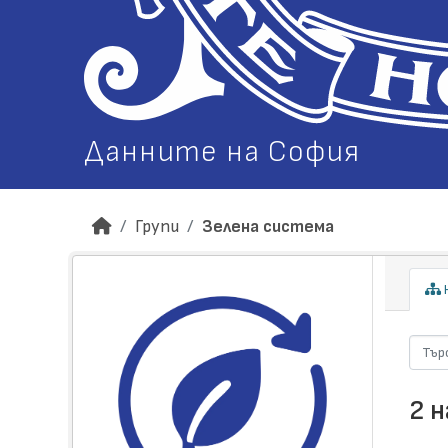
Данните на София
Групи
Зелена система
Н
2 