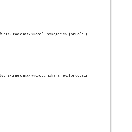
вързаните с тях числови показатели) описващ
вързаните с тях числови показатели) описващ