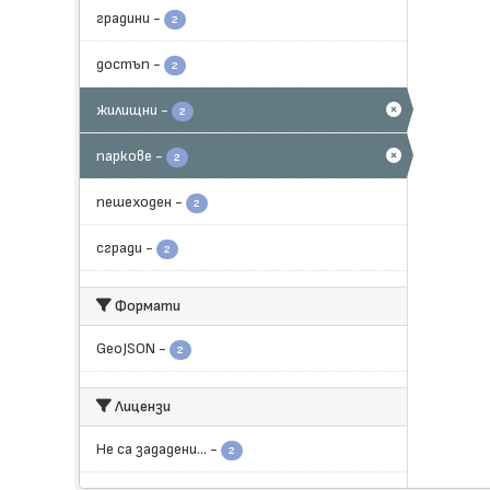
градини
-
2
достъп
-
2
жилищни
-
2
паркове
-
2
пешеходен
-
2
сгради
-
2
Формати
GeoJSON
-
2
Лицензи
Не са зададени...
-
2