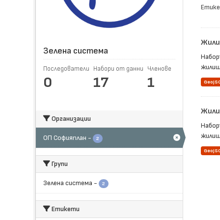
Етике
Жили
Зелена система
Набор
жилищ
Последователи
Набори от данни
Членове
0
17
1
GeoJS
Жили
Организации
Набор
жилищн
ОП Софияплан
-
2
GeoJS
Групи
Зелена система
-
2
Етикети