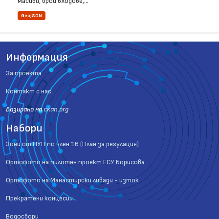
масиви, брой входове,...
GeoJSON
Информация
За проекта
Контакт с нас
Базиранo на
ckan.org
Набори
Зони от ПУП по член 16 (План за регулация)
Ортофото на пилотен проект ЕСУ Борисова
Ортофото на Манастирски ливади - изток
Прекратени концесии
Водосбори