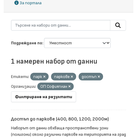
За портала
Подреждане по
1 намерен набор от данни
Етикети:
парк
паркове
достъп
Организации:
ОП Софияплан
Филтриране на резултати
Достъп до паркове (400, 800, 1200, 2000м)
Наборът от данни обхваща пространствени зони
(полигони) около различни паркове на територията на град