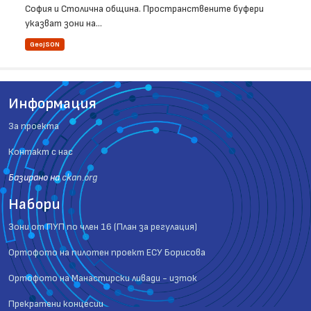
София и Столична община. Пространствените буфери
указват зони на...
GeoJSON
Информация
За проекта
Контакт с нас
Базиранo на
ckan.org
Набори
Зони от ПУП по член 16 (План за регулация)
Ортофото на пилотен проект ЕСУ Борисова
Ортофото на Манастирски ливади - изток
Прекратени концесии