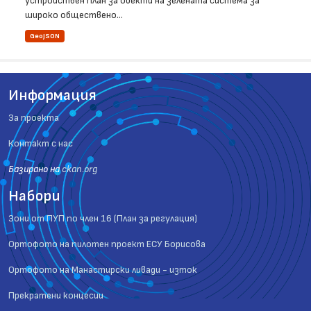
устройствен план за обекти на зелената система за
широко обществено...
GeoJSON
Информация
За проекта
Контакт с нас
Базиранo на
ckan.org
Набори
Зони от ПУП по член 16 (План за регулация)
Ортофото на пилотен проект ЕСУ Борисова
Ортофото на Манастирски ливади - изток
Прекратени концесии