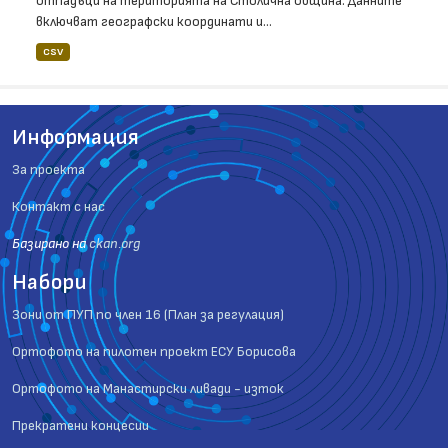
отпадъци на територията на Столична община. Данните
включват географски координати и...
CSV
Информация
За проекта
Контакт с нас
Базиранo на
ckan.org
Набори
Зони от ПУП по член 16 (План за регулация)
Ортофото на пилотен проект ЕСУ Борисова
Ортофото на Манастирски ливади - изток
Прекратени концесии