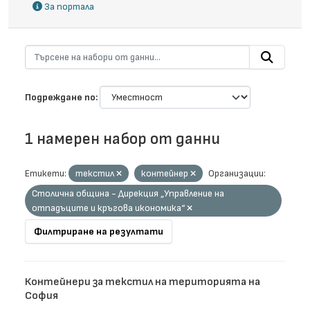
За портала
Подреждане по
1 намерен набор от данни
Етикети:
текстил
контейнер
Организации:
Столична община - Дирекция „Управление на
отпадъците и кръгова икономика“
Филтриране на резултати
Контейнери за текстил на територията на
София