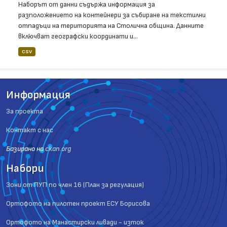
Наборът от данни съдържа информация за
разположението на контейнери за събиране на текстилни
отпадъци на територията на Столична община. Данните
включват географски координати и...
CSV
Информация
За проекта
Контакт с нас
Базиранo на
ckan.org
Набори
Зони от ПУП по член 16 (План за регулация)
Ортофото на пилотен проект ЕСУ Борисова
Ортофото на Манастирски ливади - изток