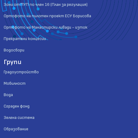
Зони от ПУП по член 16 (План за регулация)
Ортофото на пилотен проект ЕСУ Борисова
Ортофото на Манастирски ливади - изток
Прекратени концесии
Водосбори
Групи
Градоустройство
Мобилност
Вода
Сграден фонд
Зелена система
Образование