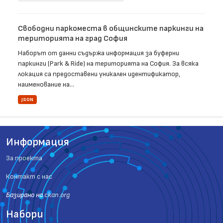
Свободни паркоместа в общинските паркинги на
територията на град София
Наборът от данни съдържа информация за буферни
паркинги (Park & Ride) на територията на София. За всяка
локация са предоставени уникален идентификатор,
наименование на...
JSON
Информация
За проекта
Контакт с нас
Базиранo на
ckan.org
Набори