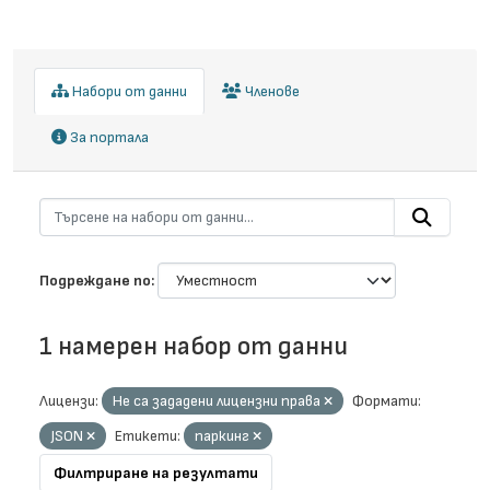
Набори от данни
Членове
За портала
Подреждане по
1 намерен набор от данни
Лицензи:
Не са зададени лицензни права
Формати:
JSON
Етикети:
паркинг
Филтриране на резултати