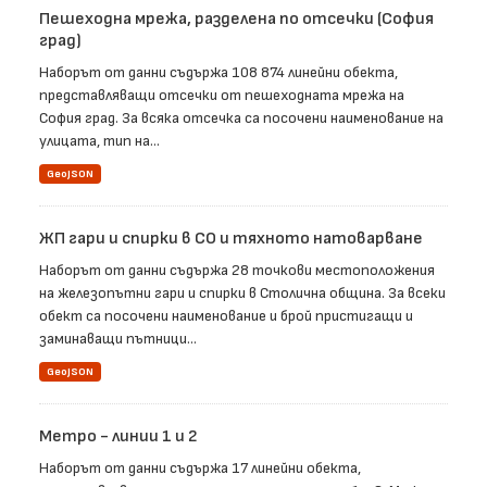
Пешеходна мрежа, разделена по отсечки (София
град)
Наборът от данни съдържа 108 874 линейни обекта,
представляващи отсечки от пешеходната мрежа на
София град. За всяка отсечка са посочени наименование на
улицата, тип на...
GeoJSON
ЖП гари и спирки в СО и тяхното натоварване
Наборът от данни съдържа 28 точкови местоположения
на железопътни гари и спирки в Столична община. За всеки
обект са посочени наименование и брой пристигащи и
заминаващи пътници...
GeoJSON
Метро - линии 1 и 2
Наборът от данни съдържа 17 линейни обекта,