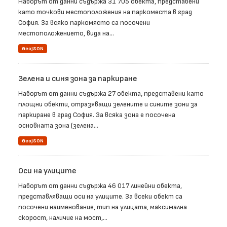
Наборът от данни съдържа 31 705 обекта, представени
като точкови местоположения на паркоместа в град
София. За всяко паркомясто са посочени
местоположението, вида на...
GeoJSON
Зелена и синя зона за паркиране
Наборът от данни съдържа 27 обекта, представени като
площни обекти, отразяващи зелените и сините зони за
паркиране в град София. За всяка зона е посочена
основната зона (зелена...
GeoJSON
Оси на улиците
Наборът от данни съдържа 46 017 линейни обекта,
представляващи оси на улиците. За всеки обект са
посочени наименование, тип на улицата, максимална
скорост, наличие на мост,...