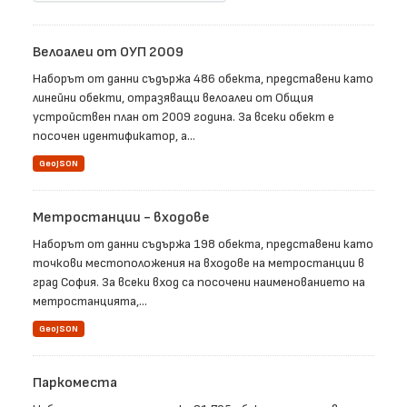
Велоалеи от ОУП 2009
Наборът от данни съдържа 486 обекта, представени като
линейни обекти, отразяващи велоалеи от Общия
устройствен план от 2009 година. За всеки обект е
посочен идентификатор, а...
GeoJSON
Метростанции - входове
Наборът от данни съдържа 198 обекта, представени като
точкови местоположения на входове на метростанции в
град София. За всеки вход са посочени наименованието на
метростанцията,...
GeoJSON
Паркоместа