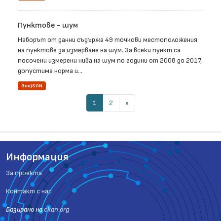
Пунктове - шум
Наборът от данни съдържа 49 точкови местоположения
на пунктове за измерване на шум. За всеки пункт са
посочени измерени нива на шум по години от 2008 до 2017,
допустима норма и...
GeoJSON
1
2
»
Информация
За проекта
Контакт с нас
Базиранo на
ckan.org