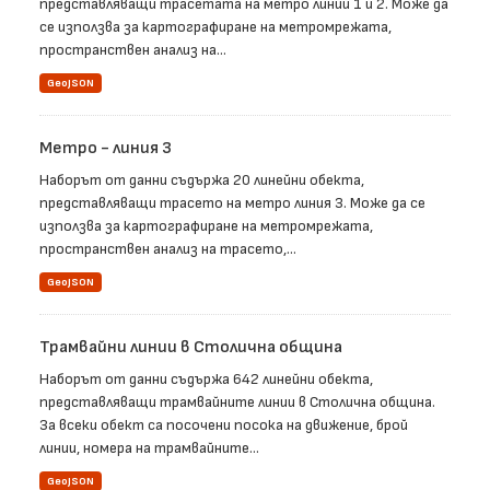
представляващи трасетата на метро линии 1 и 2. Може да
се използва за картографиране на метромрежата,
пространствен анализ на...
GeoJSON
Метро - линия 3
Наборът от данни съдържа 20 линейни обекта,
представляващи трасето на метро линия 3. Може да се
използва за картографиране на метромрежата,
пространствен анализ на трасето,...
GeoJSON
Трамвайни линии в Столична община
Наборът от данни съдържа 642 линейни обекта,
представляващи трамвайните линии в Столична община.
За всеки обект са посочени посока на движение, брой
линии, номера на трамвайните...
GeoJSON