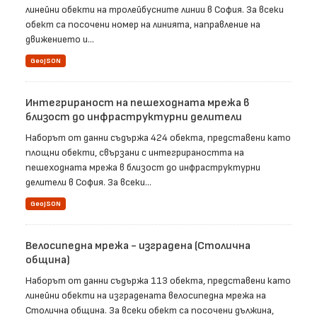
линейни обекти на тролейбусните линии в София. За всеки
обект са посочени номер на линията, направление на
движението и...
GeoJSON
Интегрираност на пешеходната мрежа в
близост до инфраструктурни делители
Наборът от данни съдържа 424 обекта, представени като
площни обекти, свързани с интегрираността на
пешеходната мрежа в близост до инфраструктурни
делители в София. За всеки...
GeoJSON
Велосипедна мрежа - изградена (Столична
община)
Наборът от данни съдържа 113 обекта, представени като
линейни обекти на изградената велосипедна мрежа на
Столична община. За всеки обект са посочени дължина,