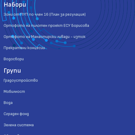
Набори
Зони от ПУП по член 16 (План за регулация)
Ортофото на пилотен проект ЕСУ Борисова
Ортофото на Манастирски ливади - изток
Прекратени концесии
Водосбори
Групи
Градоустройство
Мобилност
Вода
Сграден фонд
Зелена система