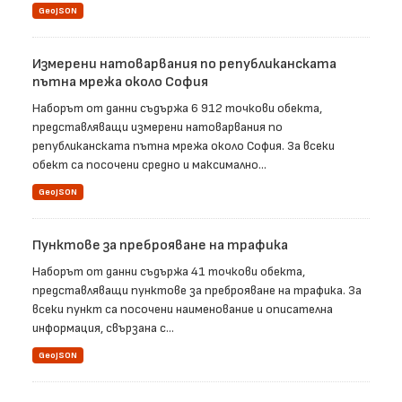
GeoJSON
Измерени натоварвания по републиканската
пътна мрежа около София
Наборът от данни съдържа 6 912 точкови обекта,
представляващи измерени натоварвания по
републиканската пътна мрежа около София. За всеки
обект са посочени средно и максимално...
GeoJSON
Пунктове за преброяване на трафика
Наборът от данни съдържа 41 точкови обекта,
представляващи пунктове за преброяване на трафика. За
всеки пункт са посочени наименование и описателна
информация, свързана с...
GeoJSON