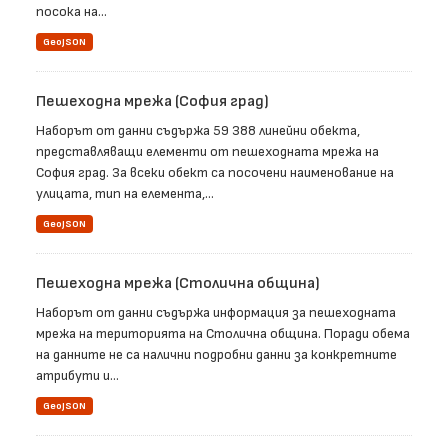
посока на...
GeoJSON
Пешеходна мрежа (София град)
Наборът от данни съдържа 59 388 линейни обекта,
представляващи елементи от пешеходната мрежа на
София град. За всеки обект са посочени наименование на
улицата, тип на елемента,...
GeoJSON
Пешеходна мрежа (Столична община)
Наборът от данни съдържа информация за пешеходната
мрежа на територията на Столична община. Поради обема
на данните не са налични подробни данни за конкретните
атрибути и...
GeoJSON