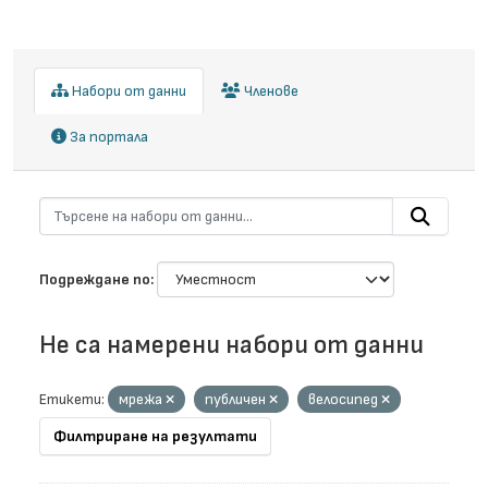
Набори от данни
Членове
За портала
Подреждане по
Не са намерени набори от данни
Етикети:
мрежа
публичен
велосипед
Филтриране на резултати