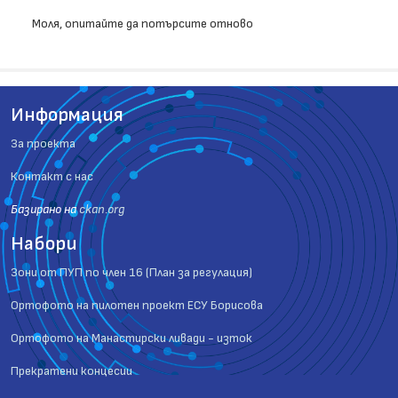
Моля, опитайте да потърсите отново
Информация
За проекта
Контакт с нас
Базиранo на
ckan.org
Набори
Зони от ПУП по член 16 (План за регулация)
Ортофото на пилотен проект ЕСУ Борисова
Ортофото на Манастирски ливади - изток
Прекратени концесии