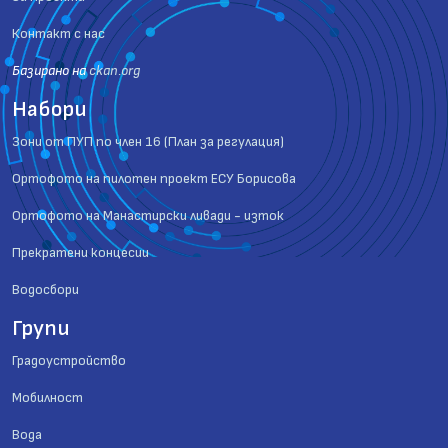
Контакт с нас
Базиранo на
ckan.org
Набори
Зони от ПУП по член 16 (План за регулация)
Ортофото на пилотен проект ЕСУ Борисова
Ортофото на Манастирски ливади - изток
Прекратени концесии
Водосбори
Групи
Градоустройство
Мобилност
Вода