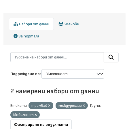
Набори от данни
Членове
За портала
Подреждане по
2 намерени набори от данни
Етикети:
трамвай
междурелсие
Групи:
Мобилност
Филтриране на резултати