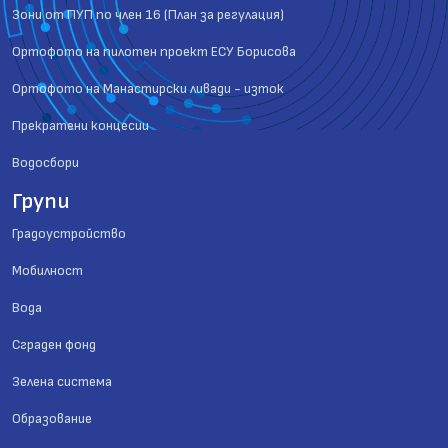
Зони от ПУП по член 16 (План за регулация)
Ортофото на пилотен проект ЕСУ Борисова
Ортофото на Манастирски ливади - изток
Прекратени концесии
Водосбори
Групи
Градоустройство
Мобилност
Вода
Сграден фонд
Зелена система
Образование