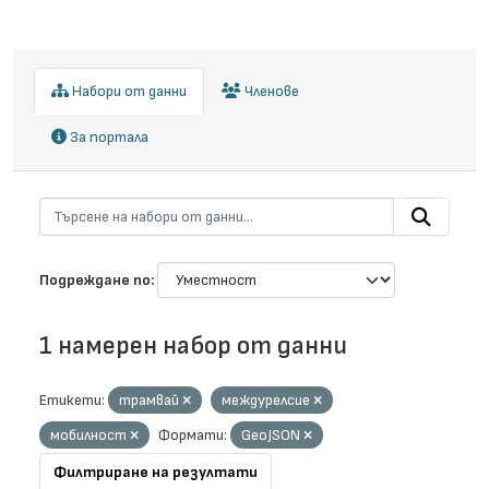
Набори от данни
Членове
За портала
Подреждане по
1 намерен набор от данни
Етикети:
трамвай
междурелсие
мобилност
Формати:
GeoJSON
Филтриране на резултати