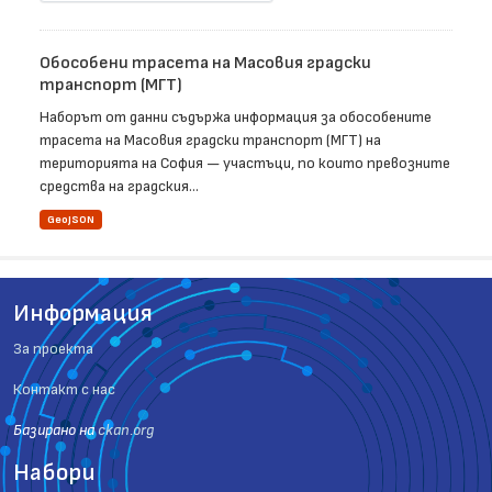
Обособени трасета на Масовия градски
транспорт (МГТ)
Наборът от данни съдържа информация за обособените
трасета на Масовия градски транспорт (МГТ) на
територията на София — участъци, по които превозните
средства на градския...
GeoJSON
Информация
За проекта
Контакт с нас
Базиранo на
ckan.org
Набори