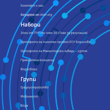
Контакт с нас
Базиранo на
ckan.org
Набори
Зони от ПУП по член 16 (План за регулация)
Ортофото на пилотен проект ЕСУ Борисова
Ортофото на Манастирски ливади - изток
Прекратени концесии
Водосбори
Групи
Градоустройство
Мобилност
Вода