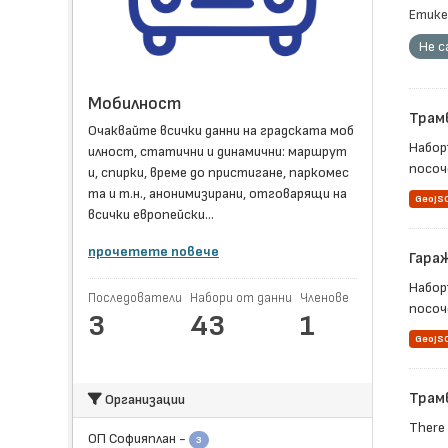
Етике
Не с
Мобилност
Трам
Очаквайте всички данни на градската моб
Набор
илност, статични и динамични: маршрут
посоче
и, спирки, време до пристигане, паркомес
та и т.н., анонимизирани, отговарящи на
GeoJS
всички европейски...
прочетете повече
Гара
Набор
Последователи
Набори от данни
Членове
посоч
3
43
1
GeoJS
Трам
Организации
There 
ОП Софияплан
-
3