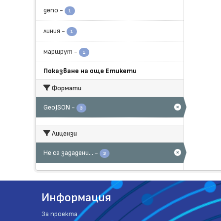
депо
-
1
линия
-
1
маршрут
-
1
Показване на още Етикети
Формати
GeoJSON
-
3
Лицензи
Не са зададени...
-
3
Информация
За проекта