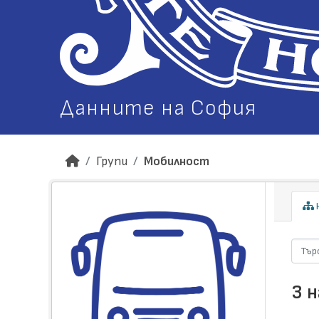
Данните на София
Групи
Мобилност
Н
3 