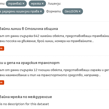
ти:
трамвай
мрежа
Лицензи:
а зададени лицензни права
Формати:
GeoJSON
вайни линии в Столична община
ът от данни съдържа 642 линейни обекта, представляващи трамвайнит
ни посока на движение, брой линии, номера на трамвайните...
ON
жи и депа на градския транспорт
ът от данни съдържа 12 площни обекта, представляващи гаражи и депа
ени наименование и тип на транспортното средство, например...
ON
вайна мрежа по междурелсие
is no description for this dataset