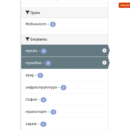
GeoJS
Групи
Мобилност
-
3
Етикети
мрежа
-
3
трамвай
-
3
град
-
2
инфраструктура
-
2
София
-
2
транспорт
-
2
гараж
-
1