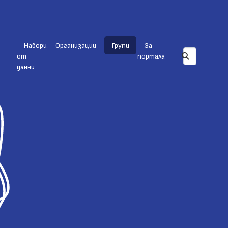
Набори
Организации
Групи
За
от
портала
данни