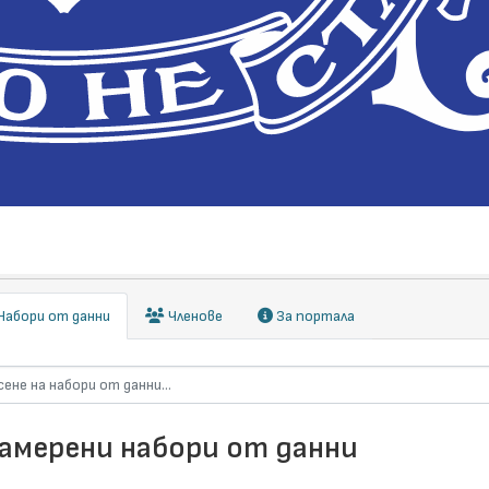
абори от данни
Членове
За портала
намерени набори от данни