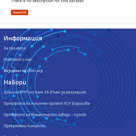
There is no description for this dataset
GeoJSON
Информация
За проекта
Контакт с нас
Базиранo на
ckan.org
Набори
Зони от ПУП по член 16 (План за регулация)
Ортофото на пилотен проект ЕСУ Борисова
Ортофото на Манастирски ливади - изток
Прекратени концесии