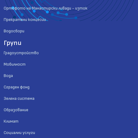
Ортофото на Манастирски ливади - изток
Прекратени концесии
Водосбори
Групи
Градоустройство
Мобилност
Вода
Сграден фонд
Зелена система
Образование
Климат
Социални услуги