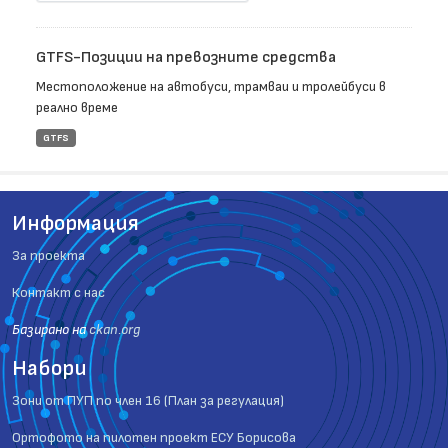
GTFS-Позиции на превозните средства
Местоположение на автобуси, трамваи и тролейбуси в
реално време
GTFS
Информация
За проекта
Контакт с нас
Базиранo на
ckan.org
Набори
Зони от ПУП по член 16 (План за регулация)
Ортофото на пилотен проект ЕСУ Борисова