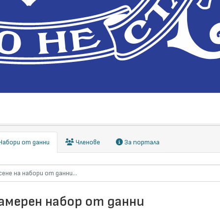
абори от данни
Членове
За портала
намерен набор от данни