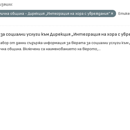
изации:
ична община - Дирекция „Интеграция на хора с увреждания“
Етике
за социални услуги към Дирекция „Интеграция на хора с ув
набор от данни съдържа информация за бюрата за социални услуги към 
чна община. Включени са наименованието на бюрото,...