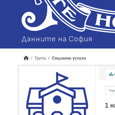
Данните на София
Групи
Социални услуги
Н
1 