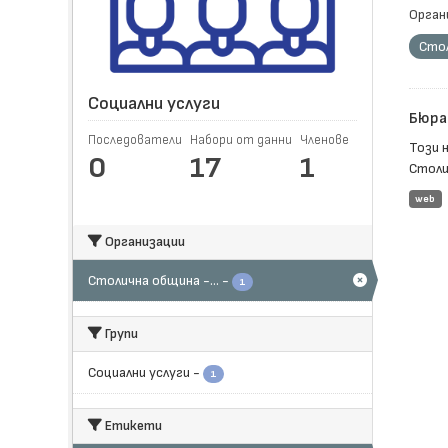
Орган
Стол
Социални услуги
Бюра 
Последователи
Набори от данни
Членове
Този 
0
17
1
Столи
web
Организации
Столична община -...
-
1
Групи
Социални услуги
-
1
Етикети