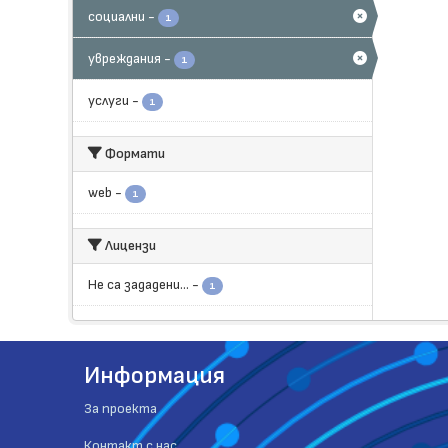
социални
-
1
увреждания
-
1
услуги
-
1
Формати
web
-
1
Лицензи
Не са зададени...
-
1
Информация
За проекта
Контакт с нас