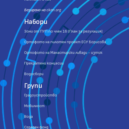
Базиранo на
ckan.org
Набори
Зони от ПУП по член 16 (План за регулация)
Ортофото на пилотен проект ЕСУ Борисова
Ортофото на Манастирски ливади - изток
Прекратени концесии
Водосбори
Групи
Градоустройство
Мобилност
Вода
Сграден фонд