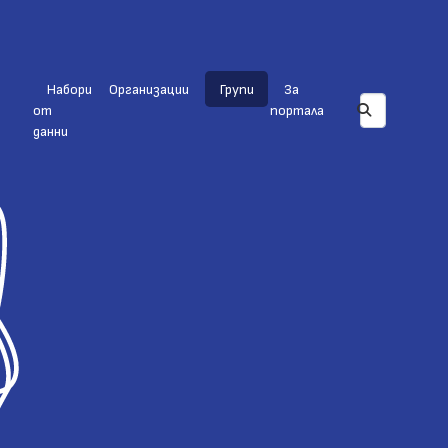
Набори
Организации
Групи
За
от
портала
данни