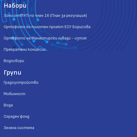
Набори
Зони от ПУП по член 16 (План за регулация)
Ортофото на пилотен проект ЕСУ Борисова
Ортофото на Манастирски ливади - изток
Прекратени концесии
Водосбори
Групи
Градоустройство
Мобилност
Вода
Сграден фонд
Зелена система