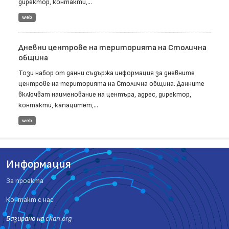
директор, контакти,...
web
Дневни центрове на територията на Столична
община
Този набор от данни съдържа информация за дневните
центрове на територията на Столична община. Данните
включват наименование на центъра, адрес, директор,
контакти, капацитет,...
web
Информация
За проекта
Контакт с нас
Базиранo на
ckan.org