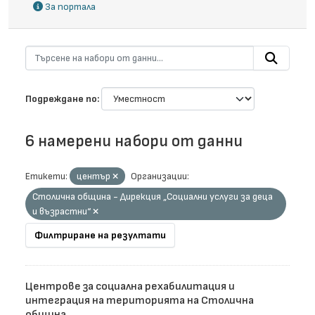
За портала
Подреждане по
6 намерени набори от данни
Етикети:
център
Организации:
Столична община - Дирекция „Социални услуги за деца
и възрастни“
Филтриране на резултати
Центрове за социална рехабилитация и
интеграция на територията на Столична
община