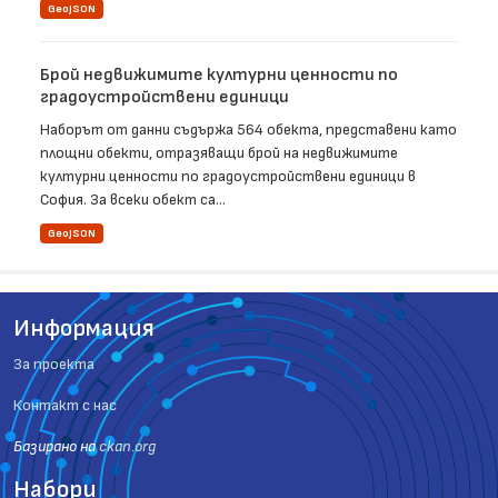
GeoJSON
Брой недвижимите културни ценности по
градоустройствени единици
Наборът от данни съдържа 564 обекта, представени като
площни обекти, отразяващи брой на недвижимите
културни ценности по градоустройствени единици в
София. За всеки обект са...
GeoJSON
Информация
За проекта
Контакт с нас
Базиранo на
ckan.org
Набори