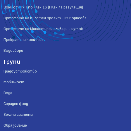
Зони от ПУП по член 16 (План за регулация)
Ортофото на пилотен проект ЕСУ Борисова
Ортофото на Манастирски ливади - изток
Прекратени концесии
Водосбори
Групи
Градоустройство
Мобилност
Вода
Сграден фонд
Зелена система
Образование