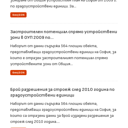
зониране от Общия устройствен план на София от 2009 г.
по градоустройствени единици. За...
GeoJSON
Застроителен потенциал спрямо устройствени
зони в ОУП 2009 по...
Наборът от данни съдържа 564 площни обекта,
представляващи градоустройствени единици на София, за
които е отразен застроителният потенциал спрямо
устройствените зони от Общия...
GeoJSON
Брой разрешения за строеж след 2010 година по
градоустройствени единици
Наборът от данни съдържа 564 площни обекта,
представляващи градоустройствени единици на София, за
които са отразени данни за брой издадени разрешения за
строеж след 2010 година....