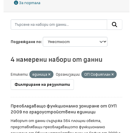
За портала
Подреждане по
4 намерени набори от данни
Етикети:
единица
Организации:
ОП Софияплан
Филтриране на резултати
Преобладаващо функционално зониране от ОУП
2009 по градоустройствени единици
Наборът от данни съдържа 564 площни обекта,
представляващи преобладаващото функционално