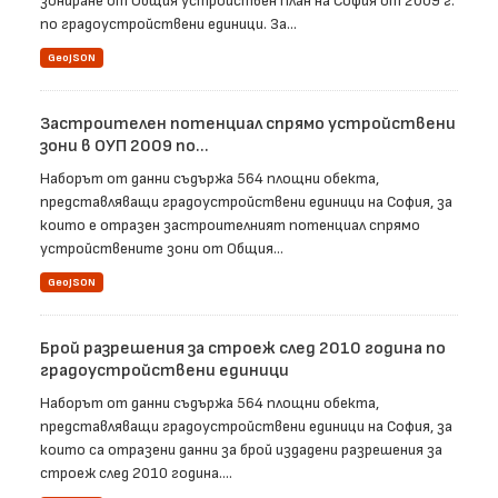
зониране от Общия устройствен план на София от 2009 г.
по градоустройствени единици. За...
GeoJSON
Застроителен потенциал спрямо устройствени
зони в ОУП 2009 по...
Наборът от данни съдържа 564 площни обекта,
представляващи градоустройствени единици на София, за
които е отразен застроителният потенциал спрямо
устройствените зони от Общия...
GeoJSON
Брой разрешения за строеж след 2010 година по
градоустройствени единици
Наборът от данни съдържа 564 площни обекта,
представляващи градоустройствени единици на София, за
които са отразени данни за брой издадени разрешения за
строеж след 2010 година....