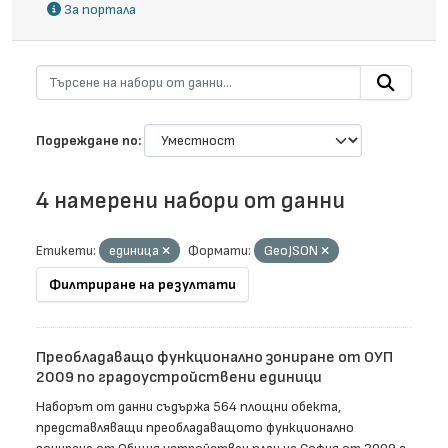
За портала
Подреждане по
4 намерени набори от данни
Етикети:
единица
Формати:
GeoJSON
Филтриране на резултати
Преобладаващо функционално зониране от ОУП
2009 по градоустройствени единици
Наборът от данни съдържа 564 площни обекта,
представляващи преобладаващото функционално