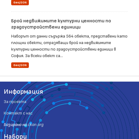
GeoJSON
Брой недвижимите културни ценности по
градоустройствени единици
Наборът от данни съдържа 564 обекта, представени като
площни обекти, отразяващи брой на недвижимите
културни ценности по градоустройствени единици в
София. За всеки обект са...
GeoJSON
Информация
За проекта
Контакт с нас
Базиранo на
ckan.org
Набори