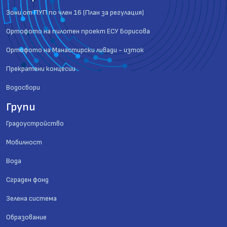
Зони от ПУП по член 16 (План за регулация)
Ортофото на пилотен проект ЕСУ Борисова
Ортофото на Манастирски ливади - изток
Прекратени концесии
Водосбори
Групи
Градоустройство
Мобилност
Вода
Сграден фонд
Зелена система
Образование