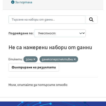
За портала
Подреждане по
Не са намерени набори от данни
Етикети:
зони
далекоперспективни
Филтриране на резултати
Моля, опитайте да потърсите отново