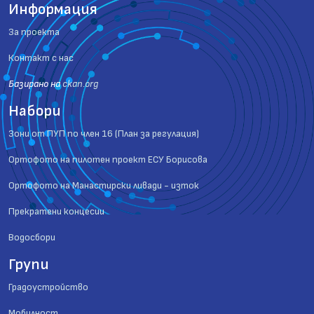
Информация
За проекта
Контакт с нас
Базиранo на
ckan.org
Набори
Зони от ПУП по член 16 (План за регулация)
Ортофото на пилотен проект ЕСУ Борисова
Ортофото на Манастирски ливади - изток
Прекратени концесии
Водосбори
Групи
Градоустройство
Мобилност