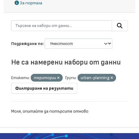
За портала
Подреждане по
Не са намерени набори от данни
Етикети:
територии
Групи:
urban-planning
Филтриране на резултати
Моля, опитайте да потърсите отново