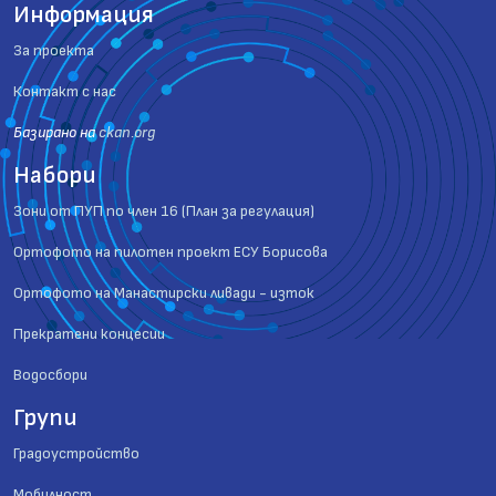
Информация
За проекта
Контакт с нас
Базиранo на
ckan.org
Набори
Зони от ПУП по член 16 (План за регулация)
Ортофото на пилотен проект ЕСУ Борисова
Ортофото на Манастирски ливади - изток
Прекратени концесии
Водосбори
Групи
Градоустройство
Мобилност