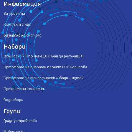
Информация
За проекта
Контакт с нас
Базиранo на
ckan.org
Набори
Зони от ПУП по член 16 (План за регулация)
Ортофото на пилотен проект ЕСУ Борисова
Ортофото на Манастирски ливади - изток
Прекратени концесии
Водосбори
Групи
Градоустройство
Мобилност