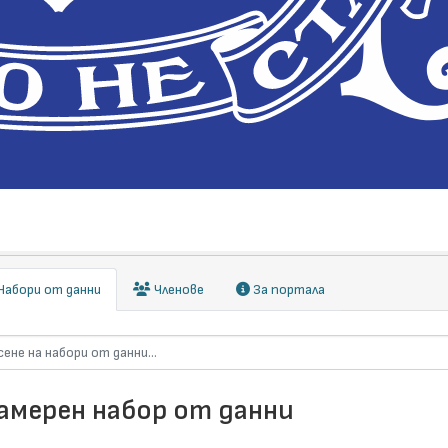
абори от данни
Членове
За портала
намерен набор от данни