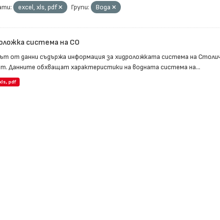
ти:
еxcel, xls, pdf
Групи:
Вода
оложка система на СО
ът от данни съдържа информация за хидроложката система на Столич
т. Данните обхващат характеристики на водната система на...
xls, pdf