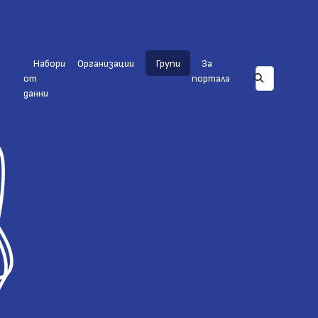
Набори
Организации
Групи
За
от
портала
данни