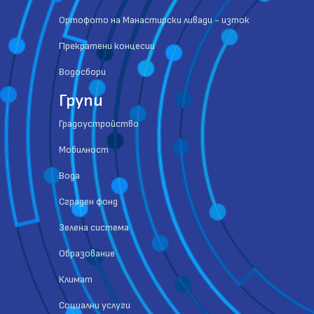
Ортофото на Манастирски ливади - изток
Прекратени концесии
Водосбори
Групи
Градоустройство
Мобилност
Вода
Сграден фонд
Зелена система
Образование
Климат
Социални услуги