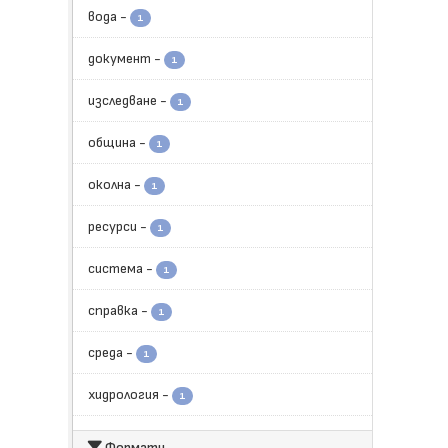
вода
-
1
документ
-
1
изследване
-
1
община
-
1
околна
-
1
ресурси
-
1
система
-
1
справка
-
1
среда
-
1
хидрология
-
1
Формати