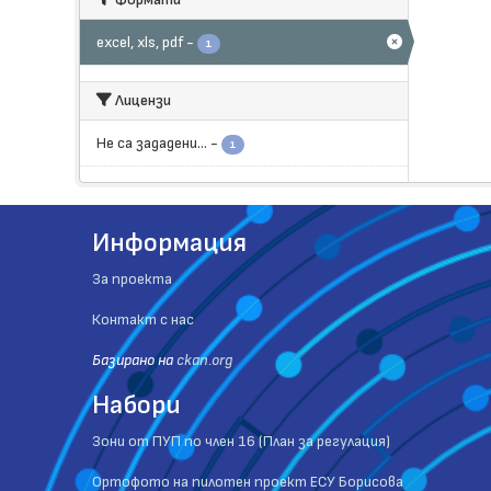
еxcel, xls, pdf
-
1
Лицензи
Не са зададени...
-
1
Информация
За проекта
Контакт с нас
Базиранo на
ckan.org
Набори
Зони от ПУП по член 16 (План за регулация)
Ортофото на пилотен проект ЕСУ Борисова