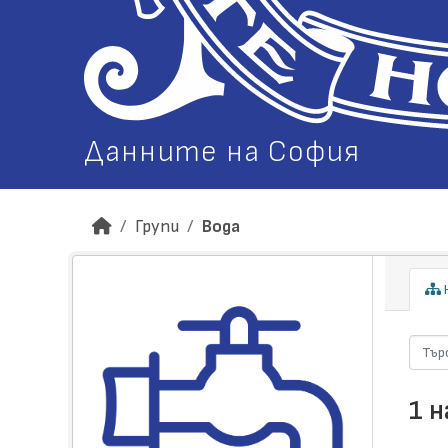
Данните на София
Групи
Вода
Н
1 