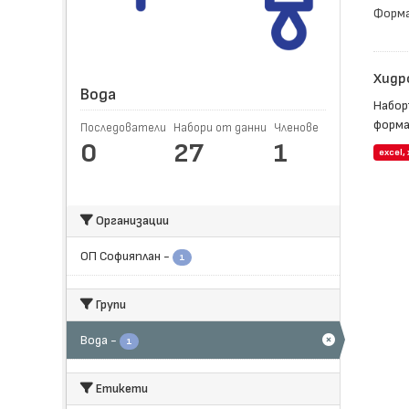
Форма
Хидр
Вода
Набор
форма
Последователи
Набори от данни
Членове
0
27
1
еxcel, 
Организации
ОП Софияплан
-
1
Групи
Вода
-
1
Етикети