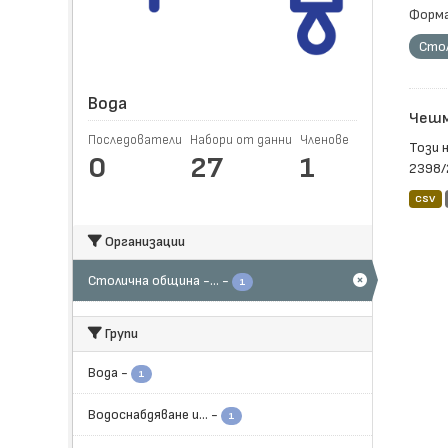
Форма
Стол
Вода
Чешм
Последователи
Набори от данни
Членове
Този 
0
27
1
2398/
CSV
Организации
Столична община -...
-
1
Групи
Вода
-
1
Водоснабдяване и...
-
1