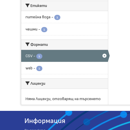
Етикети
питейна вода
-
1
чешми
-
1
Формати
CSV
-
1
web
-
1
Лицензи
Няма Лицензи, отговарящ на търсенето
Информация