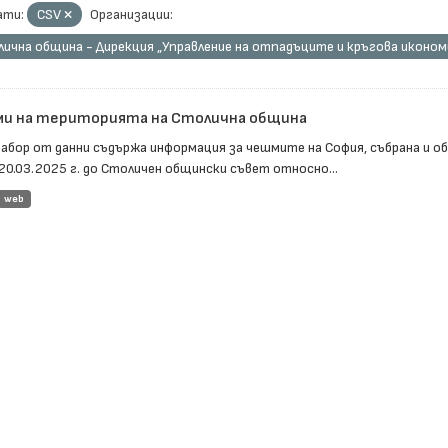
ти:
CSV
Организации:
ична община - Дирекция „Управление на отпадъците и кръгова иконом
и на територията на Столична община
набор от данни съдържа информация за чешмите на София, събрана и 
20.03.2025 г. до Столичен общински съвет относно...
web