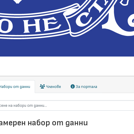
абори от данни
Членове
За портала
намерен набор от данни