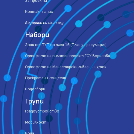
За проекта
Контакт с нас
Базиранo на
ckan.org
Набори
Зони от ПУП по член 16 (План за регулация)
Ортофото на пилотен проект ЕСУ Борисова
Ортофото на Манастирски ливади - изток
Прекратени концесии
Водосбори
Групи
Градоустройство
Мобилност
Вода