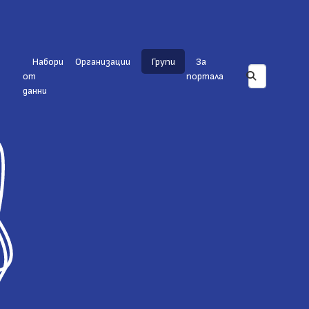
Набори
Организации
Групи
За
от
портала
данни