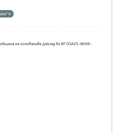
ика“
обобщена на основаниве Доклад вх.№ СОА25-ВК66-