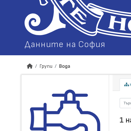
Данните на София
Групи
Вода
Н
1 